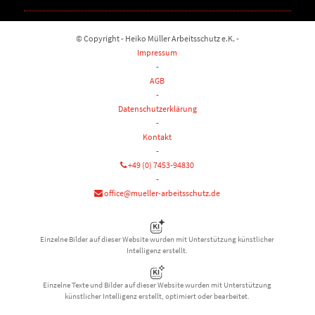
© Copyright - Heiko Müller Arbeitsschutz e.K. -
Impressum
-
AGB
-
Datenschutzerklärung
-
Kontakt
-
+49 (0) 7453-94830
-
office@mueller-arbeitsschutz.de
Einzelne Bilder auf dieser Website wurden mit Unterstützung künstlicher
Intelligenz erstellt.
Einzelne Texte und Bilder auf dieser Website wurden mit Unterstützung
künstlicher Intelligenz erstellt, optimiert oder bearbeitet.