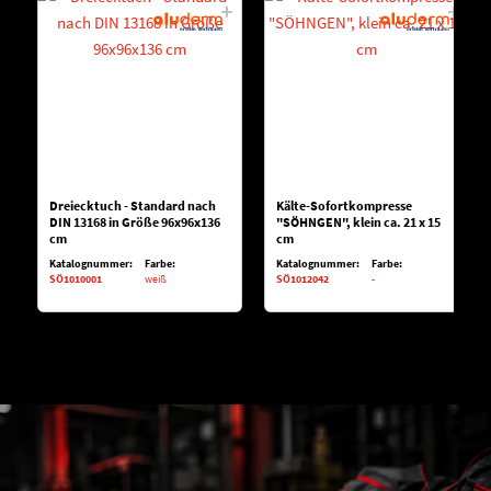
Dreiecktuch - Standard nach
Kälte-Sofortkompresse
DIN 13168 in Größe 96x96x136
"SÖHNGEN", klein ca. 21 x 15
cm
cm
Katalognummer:
Farbe:
Katalognummer:
Farbe:
SÖ1010001
weiß
SÖ1012042
-