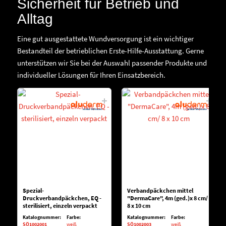
Sicherheit für Betrieb und
Alltag
Eine gut ausgestattete Wundversorgung ist ein wichtiger
Bestandteil der betrieblichen Erste-Hilfe-Ausstattung. Gerne
unterstützen wir Sie bei der Auswahl passender Produkte und
individueller Lösungen für Ihren Einsatzbereich.
Spezial-
Verbandpäckchen mittel
Druckverbandpäckchen, EQ -
"DermaCare", 4m (ged.)x 8 cm/
sterilisiert, einzeln verpackt
8 x 10 cm
Katalognummer:
Farbe:
Katalognummer:
Farbe:
SÖ1002001
weiß
SÖ1002003
weiß