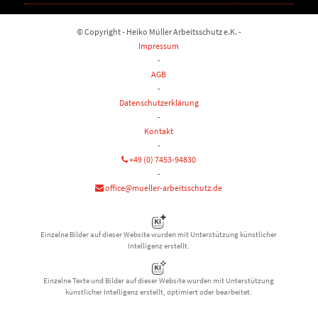
© Copyright - Heiko Müller Arbeitsschutz e.K. -
Impressum
-
AGB
-
Datenschutzerklärung
-
Kontakt
-
+49 (0) 7453-94830
-
office@mueller-arbeitsschutz.de
Einzelne Bilder auf dieser Website wurden mit Unterstützung künstlicher
Intelligenz erstellt.
Einzelne Texte und Bilder auf dieser Website wurden mit Unterstützung
künstlicher Intelligenz erstellt, optimiert oder bearbeitet.