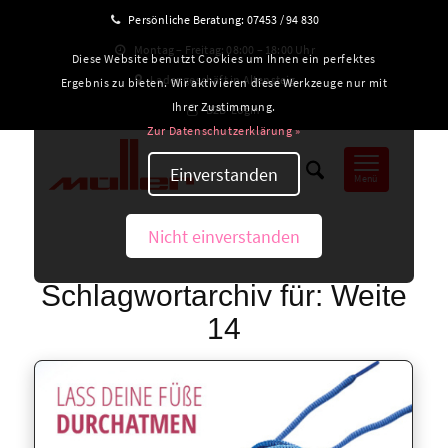
Persönliche Beratung:
07453 / 94 830
Montag – Freitag: 08:00 – 18:00 Uhr
Diese Website benutzt Cookies um Ihnen ein perfektes
Ladengeschäft in Altensteig
Ergebnis zu bieten. Wir aktivieren diese Werkzeuge nur mit
Ihrer Zustimmung.
B2B-Login
Zur Datenschutzerklärung »
Einverstanden
Menü
Nicht einverstanden
Schlagwortarchiv für:
Weite
14