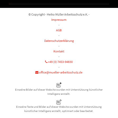
© Copyright - Heiko Müller Arbeitsschutz e.K. -
Impressum
-
AGB
-
Datenschutzerklärung
-
Kontakt
-
+49 (0) 7453-94830
-
office@mueller-arbeitsschutz.de
Einzelne Bilder auf dieser Website wurden mit Unterstützung künstlicher
Intelligenz erstellt.
Einzelne Texte und Bilder auf dieser Website wurden mit Unterstützung
künstlicher Intelligenz erstellt, optimiert oder bearbeitet.