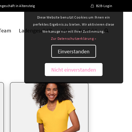
ngeschäft in Altensteig
B2B-Login
Diese Website benutzt Cookies um Ihnen ein
perfektes Ergebnis zu bieten. Wir aktivieren diese
 Team
Ladengeschäft
Jobs
Kontakt
Werkzeuge nur mit Ihrer Zustimmung.
Zur Datenschutzerklärung »
Einverstanden
Nicht einverstanden