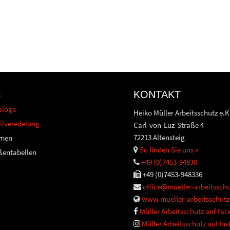
S
KONTAKT
aloge
Heiko Müller Arbeitsschutz e.K
ilveredelung
Carl-von-Luz-Straße 4
72213 Altensteig
men
So finden Sie uns »
ßentabellen
+49 (0)7453-94830
+49 (0)7453-948336
office@mueller-arbeitsschu
www.mueller-arbeitsschutz
Müller Arbeitsschutz auf Fa
Müller Arbeitsschutz auf In