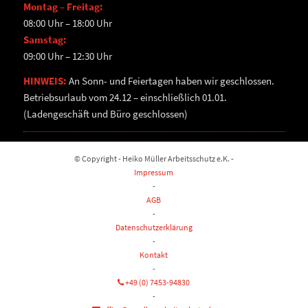
Montag – Freitag:
08:00 Uhr – 18:00 Uhr
Samstag:
09:00 Uhr – 12:30 Uhr
HINWEIS:
An Sonn- und Feiertagen haben wir geschlossen.
Betriebsurlaub vom 24.12 – einschließlich 01.01.
(Ladengeschäft und Büro geschlossen)
© Copyright - Heiko Müller Arbeitsschutz e.K. -
Impressum
-
AGB
-
Datenschutzerklärung
-
Kontakt
-
+49 (0) 7453-94830
-