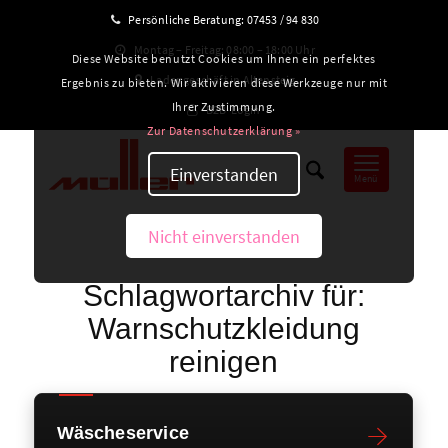
Persönliche Beratung:
07453 / 94 830
Montag – Freitag: 08:00 – 18:00 Uhr
Diese Website benutzt Cookies um Ihnen ein perfektes
Ladengeschäft in Altensteig
Ergebnis zu bieten. Wir aktivieren diese Werkzeuge nur mit
Ihrer Zustimmung.
B2B-Login
Zur Datenschutzerklärung »
Einverstanden
Menü
Nicht einverstanden
Schlagwortarchiv für:
Warnschutzkleidung
reinigen
Wäscheservice