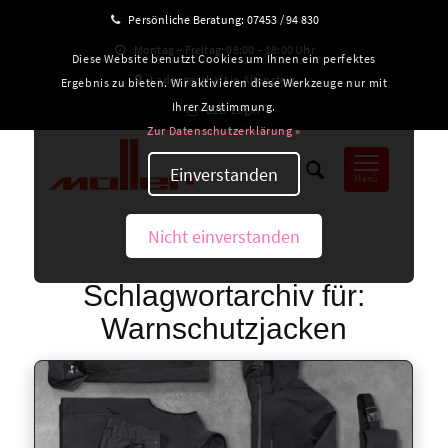
Persönliche Beratung:
07453 / 94 830
Montag – Freitag: 08:00 – 18:00 Uhr
Diese Website benutzt Cookies um Ihnen ein perfektes
Ladengeschäft in Altensteig
Ergebnis zu bieten. Wir aktivieren diese Werkzeuge nur mit
Ihrer Zustimmung.
B2B-Login
Zur Datenschutzerklärung »
Einverstanden
Menü
Nicht einverstanden
Schlagwortarchiv für:
Warnschutzjacken