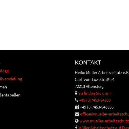
S
KONTAKT
aloge
Heiko Müller Arbeitsschutz e.K
ilveredelung
Carl-von-Luz-Straße 4
72213 Altensteig
men
So finden Sie uns »
ßentabellen
+49 (0)7453-94830
+49 (0)7453-948336
office@mueller-arbeitsschu
www.mueller-arbeitsschutz
Müller Arbeitsschutz auf Fa