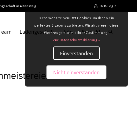
ngeschäft in Altensteig
B2B-Login
Diese Website benutzt Cookies um Ihnen ein
perfektes Ergebnis zu bieten. Wir aktivieren diese
 Team
Ladengeschäft
Jobs
Kontakt
Werkzeuge nur mit Ihrer Zustimmung.
Zur Datenschutzerklärung »
Einverstanden
Nicht einverstanden
nmeistereien