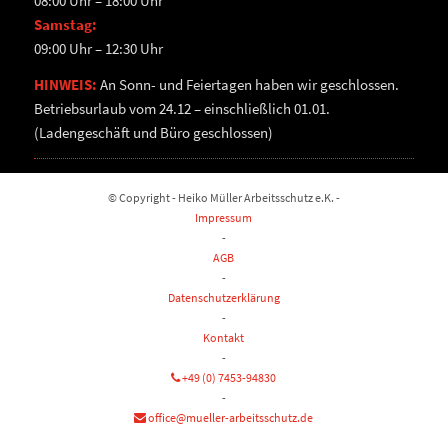
08:00 Uhr – 18:00 Uhr
Samstag:
09:00 Uhr – 12:30 Uhr
HINWEIS:
An Sonn- und Feiertagen haben wir geschlossen.
Betriebsurlaub vom 24.12 – einschließlich 01.01.
(Ladengeschäft und Büro geschlossen)
© Copyright - Heiko Müller Arbeitsschutz e.K. -
Impressum
-
AGB
-
Datenschutzerklärung
-
Kontakt
-
+49 (0) 7453-94830
-
office@mueller-arbeitsschutz.de