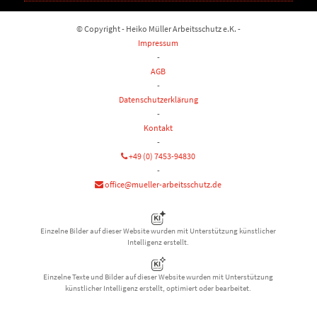
© Copyright - Heiko Müller Arbeitsschutz e.K. -
Impressum
-
AGB
-
Datenschutzerklärung
-
Kontakt
-
+49 (0) 7453-94830
-
office@mueller-arbeitsschutz.de
Einzelne Bilder auf dieser Website wurden mit Unterstützung künstlicher
Intelligenz erstellt.
Einzelne Texte und Bilder auf dieser Website wurden mit Unterstützung
künstlicher Intelligenz erstellt, optimiert oder bearbeitet.