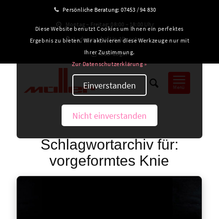
Persönliche Beratung:
07453 / 94 830
Montag – Freitag: 08:00 – 18:00 Uhr
Diese Website benutzt Cookies um Ihnen ein perfektes
Ladengeschäft in Altensteig
Ergebnis zu bieten. Wir aktivieren diese Werkzeuge nur mit
Ihrer Zustimmung.
B2B-Login
Zur Datenschutzerklärung »
Einverstanden
Menü
Nicht einverstanden
Schlagwortarchiv für:
vorgeformtes Knie