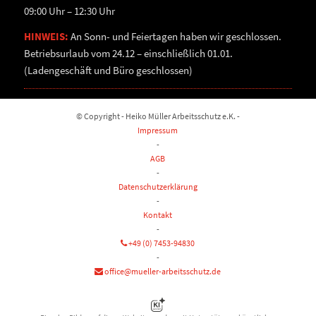
09:00 Uhr – 12:30 Uhr
HINWEIS:
An Sonn- und Feiertagen haben wir geschlossen.
Betriebsurlaub vom 24.12 – einschließlich 01.01.
(Ladengeschäft und Büro geschlossen)
© Copyright - Heiko Müller Arbeitsschutz e.K. -
Impressum
-
AGB
-
Datenschutzerklärung
-
Kontakt
-
+49 (0) 7453-94830
-
office@mueller-arbeitsschutz.de