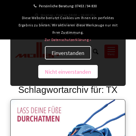
Persönliche Beratung:
07453 / 94 830
Montag – Freitag: 08:00 – 18:00 Uhr
Diese Website benutzt Cookies um Ihnen ein perfektes
Ladengeschäft in Altensteig
Ergebnis zu bieten. Wir aktivieren diese Werkzeuge nur mit
Ihrer Zustimmung.
B2B-Login
Zur Datenschutzerklärung »
Einverstanden
Menü
Nicht einverstanden
Schlagwortarchiv für:
TX