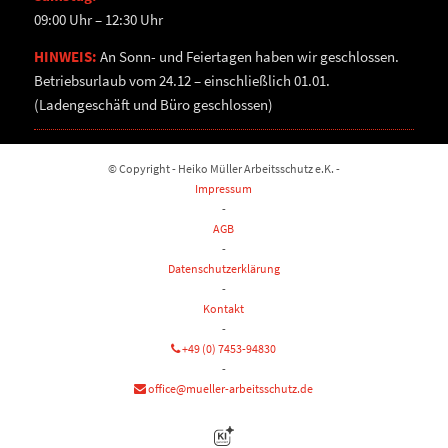
09:00 Uhr – 12:30 Uhr
HINWEIS:
An Sonn- und Feiertagen haben wir geschlossen.
Betriebsurlaub vom 24.12 – einschließlich 01.01.
(Ladengeschäft und Büro geschlossen)
© Copyright - Heiko Müller Arbeitsschutz e.K. -
Impressum
-
AGB
-
Datenschutzerklärung
-
Kontakt
-
+49 (0) 7453-94830
-
office@mueller-arbeitsschutz.de