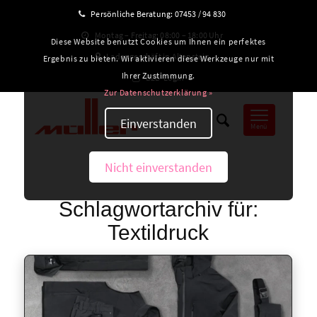
Persönliche Beratung:
07453 / 94 830
Montag – Freitag: 08:00 – 18:00 Uhr
Diese Website benutzt Cookies um Ihnen ein perfektes
Ladengeschäft in Altensteig
Ergebnis zu bieten. Wir aktivieren diese Werkzeuge nur mit
Ihrer Zustimmung.
B2B-Login
Zur Datenschutzerklärung »
Einverstanden
Menü
Nicht einverstanden
Schlagwortarchiv für:
Textildruck