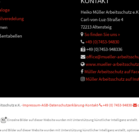
S
KONTAKT
aloge
Heiko Müller Arbeitsschutz e.K
ilveredelung
Carl-von-Luz-Straße 4
72213 Altensteig
men
So finden Sie uns »
ßentabellen
+49 (0)7453-94830
+49 (0)7453-948336
office@mueller-arbeitsschu
www.mueller-arbeitsschutz
Müller Arbeitsschutz auf Fa
Müller Arbeitsschutz auf In
tsschutz e.K. -
Impressum
-
AGB
-
Datenschutzerklärung
-
Kontakt
-
+49 (0) 7453-94830
-
o
Einzelne Bilder auf dieser Website wurden mit Unterstützung künstlicher Intelligenz erstellt.
e und Bilder auf dieser Website wurden mit Unterstützung künstlicher Intelligenz erstellt, optimier