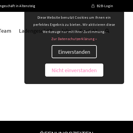
ngeschäft in Altensteig
B2B-Login
Diese Website benutzt Cookies um Ihnen ein
perfektes Ergebnis zu bieten. Wir aktivieren diese
 Team
Ladengeschäft
Jobs
Kontakt
Werkzeuge nur mit Ihrer Zustimmung.
Zur Datenschutzerklärung »
Einverstanden
Nicht einverstanden