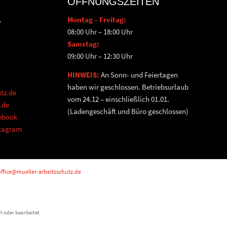
ÖFFNUNGSZEITEN
.
Montag – Freitag:
08:00 Uhr – 18:00 Uhr
Samstag:
09:00 Uhr – 12:30 Uhr
HINWEIS:
An Sonn- und Feiertagen
haben wir geschlossen. Betriebsurlaub
tz.de
vom 24.12 – einschließlich 01.01.
.de
(Ladengeschäft und Büro geschlossen)
cebook
stagram
ffice@mueller-arbeitsschutz.de
t oder bearbeitet.