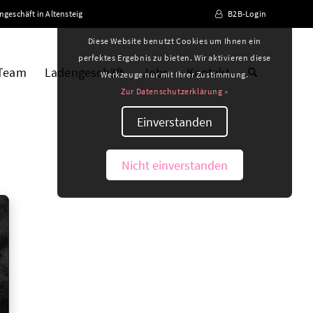
ngeschäft in Altensteig
B2B-Login
Diese Website benutzt Cookies um Ihnen ein
perfektes Ergebnis zu bieten. Wir aktivieren diese
 Team
Ladengeschäft
Jobs
Kontakt
Werkzeuge nur mit Ihrer Zustimmung.
Zur Datenschutzerklärung »
Einverstanden
Nicht einverstanden