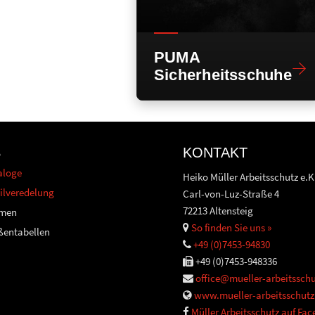
PUMA
Sicherheitsschuhe
S
KONTAKT
aloge
Heiko Müller Arbeitsschutz e.K
ilveredelung
Carl-von-Luz-Straße 4
72213 Altensteig
men
So finden Sie uns »
ßentabellen
+49 (0)7453-94830
+49 (0)7453-948336
office@mueller-arbeitsschu
www.mueller-arbeitsschutz
Müller Arbeitsschutz auf Fa