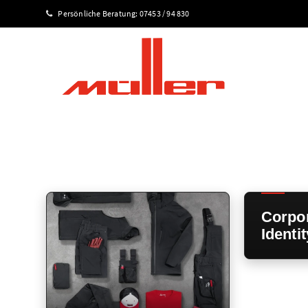
Persönliche Beratung:
07453 / 94 830
Corpo
Identit