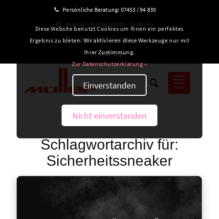
Persönliche Beratung:
07453 / 94 830
Montag – Freitag: 08:00 – 18:00 Uhr
Diese Website benutzt Cookies um Ihnen ein perfektes
Ladengeschäft in Altensteig
Ergebnis zu bieten. Wir aktivieren diese Werkzeuge nur mit
Ihrer Zustimmung.
B2B-Login
Zur Datenschutzerklärung »
Einverstanden
Menü
Nicht einverstanden
Schlagwortarchiv für:
Sicherheitssneaker