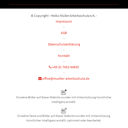
© Copyright - Heiko Müller Arbeitsschutz e.K. -
Impressum
-
AGB
-
Datenschutzerklärung
-
Kontakt
-
+49 (0) 7453-94830
-
office@mueller-arbeitsschutz.de
Einzelne Bilder auf dieser Website wurden mit Unterstützung künstlicher
Intelligenz erstellt.
Einzelne Texte und Bilder auf dieser Website wurden mit Unterstützung
künstlicher Intelligenz erstellt, optimiert oder bearbeitet.