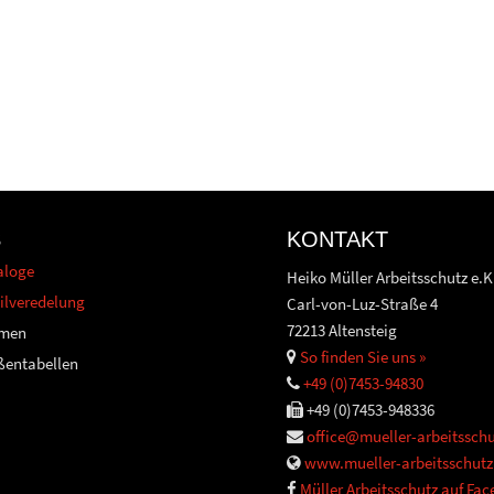
S
KONTAKT
aloge
Heiko Müller Arbeitsschutz e.K
ilveredelung
Carl-von-Luz-Straße 4
72213 Altensteig
men
So finden Sie uns »
ßentabellen
+49 (0)7453-94830
+49 (0)7453-948336
office@mueller-arbeitsschu
www.mueller-arbeitsschutz
Müller Arbeitsschutz auf Fa