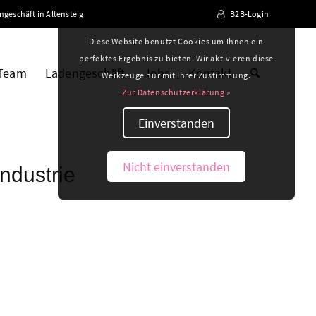
ngeschäft in Altensteig
B2B-Login
Diese Website benutzt Cookies um Ihnen ein
perfektes Ergebnis zu bieten. Wir aktivieren diese
 Team
Ladengeschäft
Jobs
Kontakt
Werkzeuge nur mit Ihrer Zustimmung.
Zur Datenschutzerklärung »
Einverstanden
Nicht einverstanden
ndustrie