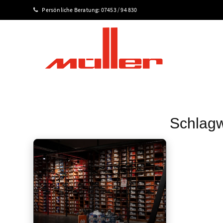
Persönliche Beratung:
07453 / 94 830
Schlagw