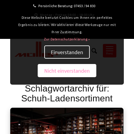
Persönliche Beratung:
07453 / 94 830
Montag – Freitag: 08:00 – 18:00 Uhr
Diese Website benutzt Cookies um Ihnen ein perfektes
Ladengeschäft in Altensteig
Ergebnis zu bieten. Wir aktivieren diese Werkzeuge nur mit
Ihrer Zustimmung.
B2B-Login
Zur Datenschutzerklärung »
Einverstanden
Menü
Nicht einverstanden
Schlagwortarchiv für:
Schuh-Ladensortiment