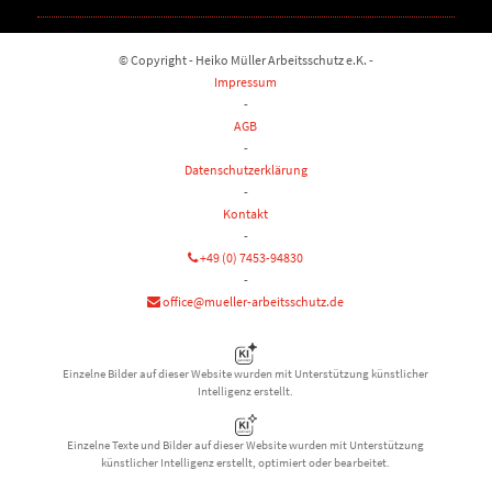
© Copyright - Heiko Müller Arbeitsschutz e.K. -
Impressum
-
AGB
-
Datenschutzerklärung
-
Kontakt
-
+49 (0) 7453-94830
-
office@mueller-arbeitsschutz.de
Einzelne Bilder auf dieser Website wurden mit Unterstützung künstlicher
Intelligenz erstellt.
Einzelne Texte und Bilder auf dieser Website wurden mit Unterstützung
künstlicher Intelligenz erstellt, optimiert oder bearbeitet.