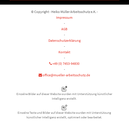
© Copyright - Heiko Müller Arbeitsschutz e.K. -
Impressum
-
AGB
-
Datenschutzerklärung
-
Kontakt
-
+49 (0) 7453-94830
-
office@mueller-arbeitsschutz.de
Einzelne Bilder auf dieser Website wurden mit Unterstützung künstlicher
Intelligenz erstellt.
Einzelne Texte und Bilder auf dieser Website wurden mit Unterstützung
künstlicher Intelligenz erstellt, optimiert oder bearbeitet.