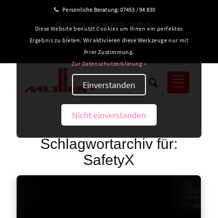
Persönliche Beratung:
07453 / 94 830
Montag – Freitag: 08:00 – 18:00 Uhr
Diese Website benutzt Cookies um Ihnen ein perfektes
Ladengeschäft in Altensteig
Ergebnis zu bieten. Wir aktivieren diese Werkzeuge nur mit
Ihrer Zustimmung.
B2B-Login
Zur Datenschutzerklärung »
Einverstanden
Menü
Nicht einverstanden
Schlagwortarchiv für:
SafetyX