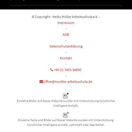
© Copyright - Heiko Müller Arbeitsschutz e.K. -
Impressum
-
AGB
-
Datenschutzerklärung
-
Kontakt
-
+49 (0) 7453-94830
-
office@mueller-arbeitsschutz.de
Einzelne Bilder auf dieser Website wurden mit Unterstützung künstlicher
Intelligenz erstellt.
Einzelne Texte und Bilder auf dieser Website wurden mit Unterstützung
künstlicher Intelligenz erstellt, optimiert oder bearbeitet.