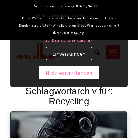
Persönliche Beratung:
07453 / 94 830
Montag – Freitag: 08:00 – 18:00 Uhr
Diese Website benutzt Cookies um Ihnen ein perfektes
Ladengeschäft in Altensteig
Ergebnis zu bieten. Wir aktivieren diese Werkzeuge nur mit
Ihrer Zustimmung.
B2B-Login
Zur Datenschutzerklärung »
Einverstanden
Menü
Nicht einverstanden
Schlagwortarchiv für:
Recycling