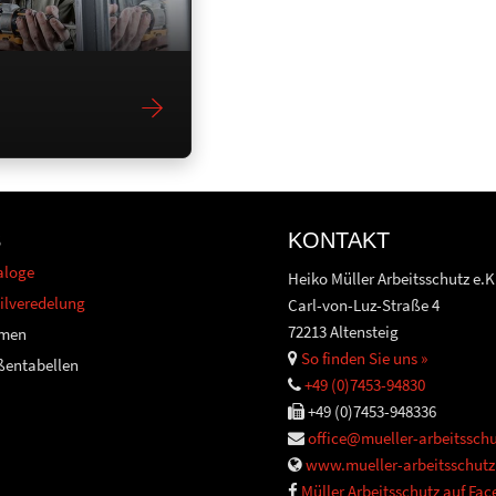
S
KONTAKT
aloge
Heiko Müller Arbeitsschutz e.K
ilveredelung
Carl-von-Luz-Straße 4
72213 Altensteig
men
So finden Sie uns »
ßentabellen
+49 (0)7453-94830
+49 (0)7453-948336
office@mueller-arbeitsschu
www.mueller-arbeitsschutz
Müller Arbeitsschutz auf Fa