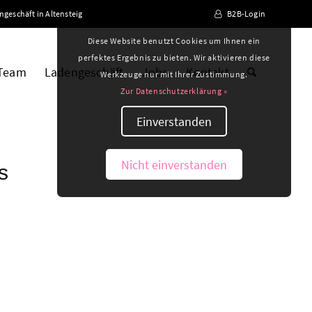
ngeschäft in Altensteig
B2B-Login
Diese Website benutzt Cookies um Ihnen ein
perfektes Ergebnis zu bieten. Wir aktivieren diese
 Team
Ladengeschäft
Jobs
Kontakt
Werkzeuge nur mit Ihrer Zustimmung.
Zur Datenschutzerklärung »
Einverstanden
Nicht einverstanden
s