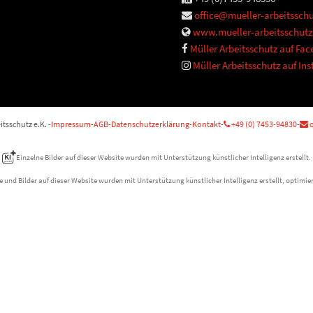
office@mueller-arbeitsschu
www.mueller-arbeitsschutz
Müller Arbeitsschutz auf Fa
Müller Arbeitsschutz auf In
tsschutz e.K. -
Impressum
-
AGB
-
Datenschutzerklärung
-
Kontakt
-
+49 (0) 7453-94830
-
o
Einzelne Bilder auf dieser Website wurden mit Unterstützung künstlicher Intelligenz erstellt.
e und Bilder auf dieser Website wurden mit Unterstützung künstlicher Intelligenz erstellt, optimier