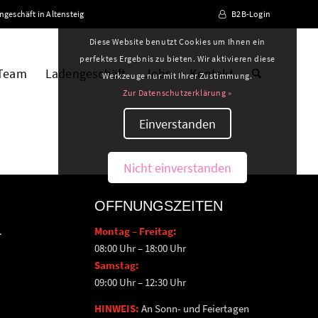
ngeschäft in Altensteig
B2B-Login
Diese Website benutzt Cookies um Ihnen ein
perfektes Ergebnis zu bieten. Wir aktivieren diese
 Team
Ladengeschäft
Jobs
Kontakt
Werkzeuge nur mit Ihrer Zustimmung.
Zur Datenschutzerklärung »
Einverstanden
Nicht einverstanden
ÖFFNUNGSZEITEN
.
Montag – Freitag:
08:00 Uhr – 18:00 Uhr
Samstag:
09:00 Uhr – 12:30 Uhr
HINWEIS:
An Sonn- und Feiertagen