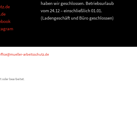
haben wir geschlossen. Betriebsurlaub
tz.de
vom 24.12 – einschließlich 01.01.
.de
(Ladengeschäft und Büro geschlossen)
cebook
stagram
ffice@mueller-arbeitsschutz.de
t oder bearbeitet.