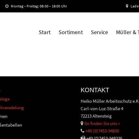
Montag – Freitag: 08:00 – 18:00 Uhr
Lade
Start
Sortiment
Service
Müller &
S
KONTAKT
aloge
Heiko Müller Arbeitsschutz e.K
ilveredelung
Carl-von-Luz-Straße 4
72213 Altensteig
men
So finden Sie uns »
ßentabellen
+49 (0)7453-94830
+49 (0)7453-948336