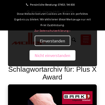
Persönliche Beratung:
07453 / 94 830
Montag – Freitag: 08:00 – 18:00 Uhr
Diese Website benutzt Cookies um Ihnen ein perfektes
Ladengeschäft in Altensteig
Ergebnis zu bieten. Wir aktivieren diese Werkzeuge nur mit
Ihrer Zustimmung.
B2B-Login
Zur Datenschutzerklärung »
Einverstanden
Menü
Nicht einverstanden
Schlagwortarchiv für:
Plus X
Award