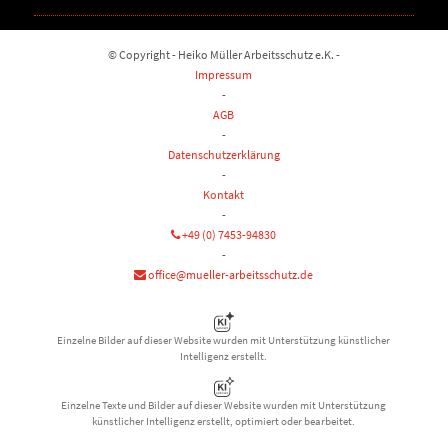
© Copyright - Heiko Müller Arbeitsschutz e.K. -
Impressum
-
AGB
-
Datenschutzerklärung
-
Kontakt
-
+49 (0) 7453-94830
-
office@mueller-arbeitsschutz.de
Einzelne Bilder auf dieser Website wurden mit Unterstützung künstlicher
Intelligenz erstellt.
Einzelne Texte und Bilder auf dieser Website wurden mit Unterstützung
künstlicher Intelligenz erstellt, optimiert oder bearbeitet.