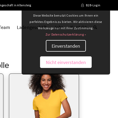
ngeschäft in Altensteig
B2B-Login
Diese Website benutzt Cookies um Ihnen ein
perfektes Ergebnis zu bieten. Wir aktivieren diese
 Team
Ladengeschäft
Jobs
Kontakt
Werkzeuge nur mit Ihrer Zustimmung.
Zur Datenschutzerklärung »
Einverstanden
Nicht einverstanden
lle