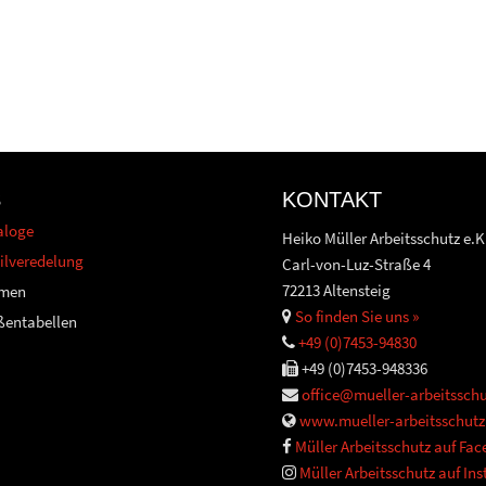
S
KONTAKT
aloge
Heiko Müller Arbeitsschutz e.K
ilveredelung
Carl-von-Luz-Straße 4
72213 Altensteig
men
So finden Sie uns »
ßentabellen
+49 (0)7453-94830
+49 (0)7453-948336
office@mueller-arbeitsschu
www.mueller-arbeitsschutz
Müller Arbeitsschutz auf Fa
Müller Arbeitsschutz auf In