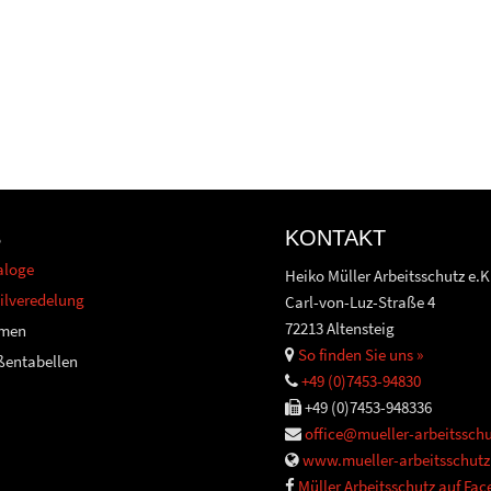
S
KONTAKT
aloge
Heiko Müller Arbeitsschutz e.K
ilveredelung
Carl-von-Luz-Straße 4
72213 Altensteig
men
So finden Sie uns »
ßentabellen
+49 (0)7453-94830
+49 (0)7453-948336
office@mueller-arbeitsschu
www.mueller-arbeitsschutz
Müller Arbeitsschutz auf Fa