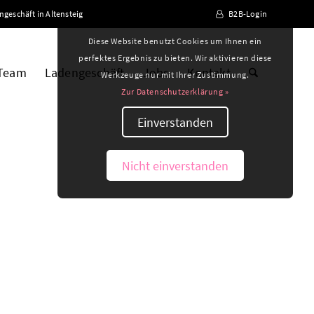
ngeschäft in Altensteig
B2B-Login
Diese Website benutzt Cookies um Ihnen ein
perfektes Ergebnis zu bieten. Wir aktivieren diese
 Team
Ladengeschäft
Jobs
Kontakt
Werkzeuge nur mit Ihrer Zustimmung.
Zur Datenschutzerklärung »
Einverstanden
Nicht einverstanden