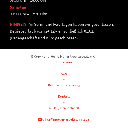
08:00 Uhr – 18:00 Uhr
Samstag:
09:00 Uhr – 12:30 Uhr
HINWEIS:
An Sonn- und Feiertagen haben wir geschlossen.
Betriebsurlaub vom 24.12 – einschließlich 01.01.
(Ladengeschäft und Büro geschlossen)
© Copyright - Heiko Müller Arbeitsschutz e.K. -
Impressum
-
AGB
-
Datenschutzerklärung
-
Kontakt
-
+49 (0) 7453-94830
-
office@mueller-arbeitsschutz.de