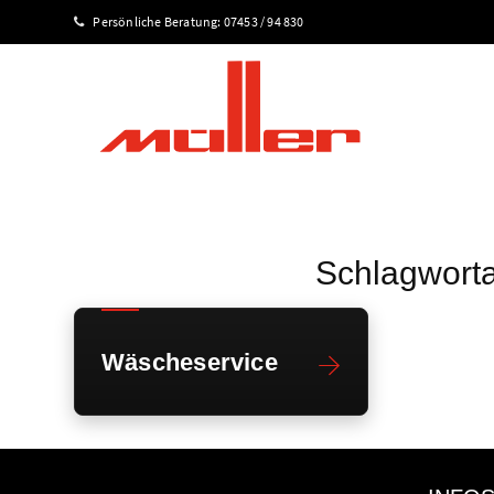
Persönliche Beratung:
07453 / 94 830
Schlagworta
Wäscheservice