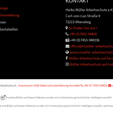
S
KONTAKT
aloge
Heiko Müller Arbeitsschutz e.K
ilveredelung
Carl-von-Luz-Straße 4
72213 Altensteig
men
So finden Sie uns »
ßentabellen
+49 (0)7453-94830
+49 (0)7453-948336
office@mueller-arbeitsschu
www.mueller-arbeitsschutz
Müller Arbeitsschutz auf Fa
Müller Arbeitsschutz auf In
tsschutz e.K. -
Impressum
-
AGB
-
Datenschutzerklärung
-
Kontakt
-
+49 (0) 7453-94830
-
o
Einzelne Bilder auf dieser Website wurden mit Unterstützung künstlicher Intelligenz erstellt.
e und Bilder auf dieser Website wurden mit Unterstützung künstlicher Intelligenz erstellt, optimier