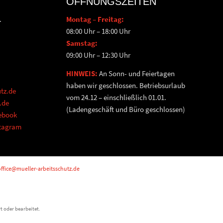
ÖFFNUNGSZEITEN
.
Montag – Freitag:
08:00 Uhr – 18:00 Uhr
Samstag:
09:00 Uhr – 12:30 Uhr
HINWEIS:
An Sonn- und Feiertagen
haben wir geschlossen. Betriebsurlaub
tz.de
vom 24.12 – einschließlich 01.01.
.de
(Ladengeschäft und Büro geschlossen)
cebook
stagram
ffice@mueller-arbeitsschutz.de
t oder bearbeitet.