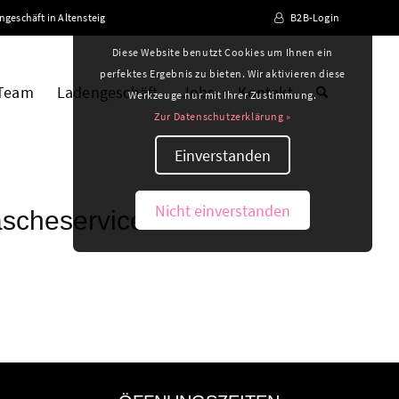
ngeschäft in Altensteig
B2B-Login
Diese Website benutzt Cookies um Ihnen ein
perfektes Ergebnis zu bieten. Wir aktivieren diese
 Team
Ladengeschäft
Jobs
Kontakt
Werkzeuge nur mit Ihrer Zustimmung.
Zur Datenschutzerklärung »
Einverstanden
Nicht einverstanden
äscheservice