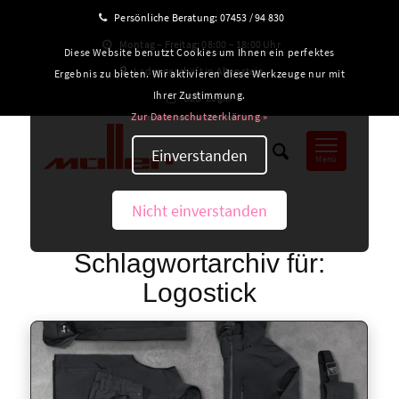
Persönliche Beratung:
07453 / 94 830
Montag – Freitag: 08:00 – 18:00 Uhr
Diese Website benutzt Cookies um Ihnen ein perfektes
Ladengeschäft in Altensteig
Ergebnis zu bieten. Wir aktivieren diese Werkzeuge nur mit
Ihrer Zustimmung.
B2B-Login
Zur Datenschutzerklärung »
Einverstanden
Menü
Nicht einverstanden
Schlagwortarchiv für:
Logostick