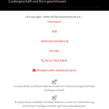
(Ladengeschäft und Büro geschlossen)
© Copyright - Heiko Müller Arbeitsschutz e.K. -
Impressum
-
AGB
-
Datenschutzerklärung
-
Kontakt
-
+49 (0) 7453-94830
-
office@mueller-arbeitsschutz.de
Einzelne Bilder auf dieser Website wurden mit Unterstützung künstlicher
Intelligenz erstellt.
Einzelne Texte und Bilder auf dieser Website wurden mit Unterstützung
künstlicher Intelligenz erstellt, optimiert oder bearbeitet.