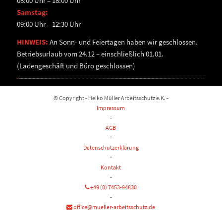
08:00 Uhr – 18:00 Uhr
Samstag:
09:00 Uhr – 12:30 Uhr
HINWEIS:
An Sonn- und Feiertagen haben wir geschlossen.
Betriebsurlaub vom 24.12 – einschließlich 01.01.
(Ladengeschäft und Büro geschlossen)
© Copyright - Heiko Müller Arbeitsschutz e.K. -
Impressum
-
AGB
-
Datenschutzerklärung
-
Kontakt
-
+49 (0) 7453-94830
-
office@mueller-arbeitsschutz.de