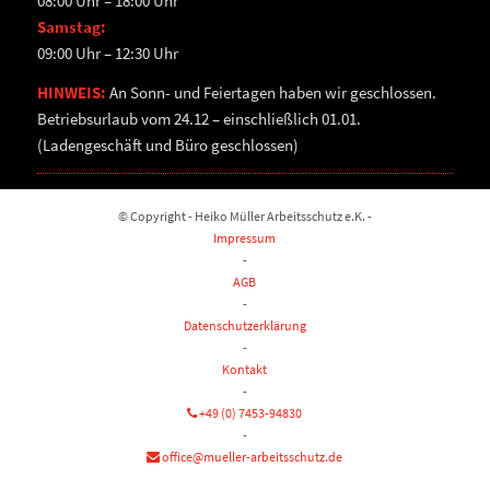
08:00 Uhr – 18:00 Uhr
Samstag:
09:00 Uhr – 12:30 Uhr
HINWEIS:
An Sonn- und Feiertagen haben wir geschlossen.
Betriebsurlaub vom 24.12 – einschließlich 01.01.
(Ladengeschäft und Büro geschlossen)
© Copyright - Heiko Müller Arbeitsschutz e.K. -
Impressum
-
AGB
-
Datenschutzerklärung
-
Kontakt
-
+49 (0) 7453-94830
-
office@mueller-arbeitsschutz.de