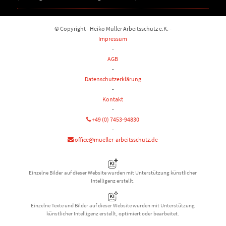
© Copyright - Heiko Müller Arbeitsschutz e.K. -
Impressum
-
AGB
-
Datenschutzerklärung
-
Kontakt
-
+49 (0) 7453-94830
-
office@mueller-arbeitsschutz.de
Einzelne Bilder auf dieser Website wurden mit Unterstützung künstlicher
Intelligenz erstellt.
Einzelne Texte und Bilder auf dieser Website wurden mit Unterstützung
künstlicher Intelligenz erstellt, optimiert oder bearbeitet.