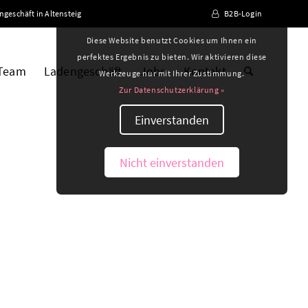
ngeschäft in Altensteig
B2B-Login
Diese Website benutzt Cookies um Ihnen ein
perfektes Ergebnis zu bieten. Wir aktivieren diese
 Team
Ladengeschäft
Jobs
Kontakt
Werkzeuge nur mit Ihrer Zustimmung.
Zur Datenschutzerklärung »
Einverstanden
Nicht einverstanden