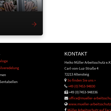
S
KONTAKT
aloge
Heiko Müller Arbeitsschutz e.K
ilveredelung
Carl-von-Luz-Straße 4
72213 Altensteig
men
So finden Sie uns »
ßentabellen
+49 (0)7453-94830
+49 (0)7453-948336
office@mueller-arbeitsschu
www.mueller-arbeitsschutz
Müller Arbeitsschutz auf Fa