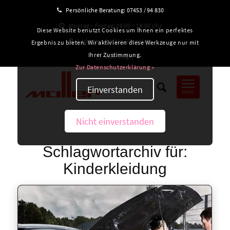
Persönliche Beratung:
07453 / 94 830
Montag – Freitag: 08:00 – 18:00 Uhr
Diese Website benutzt Cookies um Ihnen ein perfektes
Ladengeschäft in Altensteig
Ergebnis zu bieten. Wir aktivieren diese Werkzeuge nur mit
Ihrer Zustimmung.
B2B-Login
Zur Datenschutzerklärung »
Einverstanden
Menü
Nicht einverstanden
Schlagwortarchiv für:
Kinderkleidung