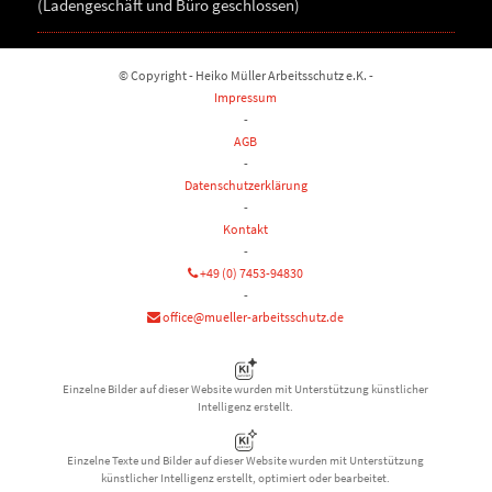
(Ladengeschäft und Büro geschlossen)
© Copyright - Heiko Müller Arbeitsschutz e.K. -
Impressum
-
AGB
-
Datenschutzerklärung
-
Kontakt
-
+49 (0) 7453-94830
-
office@mueller-arbeitsschutz.de
Einzelne Bilder auf dieser Website wurden mit Unterstützung künstlicher
Intelligenz erstellt.
Einzelne Texte und Bilder auf dieser Website wurden mit Unterstützung
künstlicher Intelligenz erstellt, optimiert oder bearbeitet.