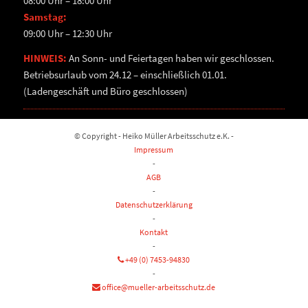
08:00 Uhr – 18:00 Uhr
Samstag:
09:00 Uhr – 12:30 Uhr
HINWEIS:
An Sonn- und Feiertagen haben wir geschlossen.
Betriebsurlaub vom 24.12 – einschließlich 01.01.
(Ladengeschäft und Büro geschlossen)
© Copyright - Heiko Müller Arbeitsschutz e.K. -
Impressum
-
AGB
-
Datenschutzerklärung
-
Kontakt
-
+49 (0) 7453-94830
-
office@mueller-arbeitsschutz.de