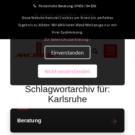
Persönliche Beratung:
07453 / 94 830
Montag – Freitag: 08:00 – 18:00 Uhr
Diese Website benutzt Cookies um Ihnen ein perfektes
Ladengeschäft in Altensteig
Ergebnis zu bieten. Wir aktivieren diese Werkzeuge nur mit
Ihrer Zustimmung.
B2B-Login
Zur Datenschutzerklärung »
Einverstanden
Menü
Nicht einverstanden
Schlagwortarchiv für:
Karlsruhe
Beratung