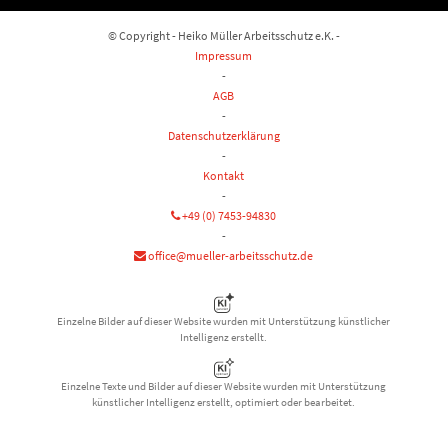
© Copyright - Heiko Müller Arbeitsschutz e.K. -
Impressum
-
AGB
-
Datenschutzerklärung
-
Kontakt
-
+49 (0) 7453-94830
-
office@mueller-arbeitsschutz.de
Einzelne Bilder auf dieser Website wurden mit Unterstützung künstlicher
Intelligenz erstellt.
Einzelne Texte und Bilder auf dieser Website wurden mit Unterstützung
künstlicher Intelligenz erstellt, optimiert oder bearbeitet.