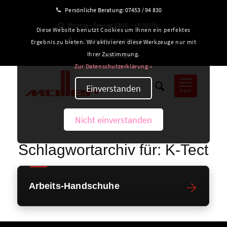
Persönliche Beratung:
07453 / 94 830
Montag – Freitag: 08:00 – 18:00 Uhr
Diese Website benutzt Cookies um Ihnen ein perfektes
Ladengeschäft in Altensteig
Ergebnis zu bieten. Wir aktivieren diese Werkzeuge nur mit
Ihrer Zustimmung.
B2B-Login
Zur Datenschutzerklärung »
Einverstanden
Menü
Nicht einverstanden
Schlagwortarchiv für:
K-Tect
Arbeits-Handschuhe