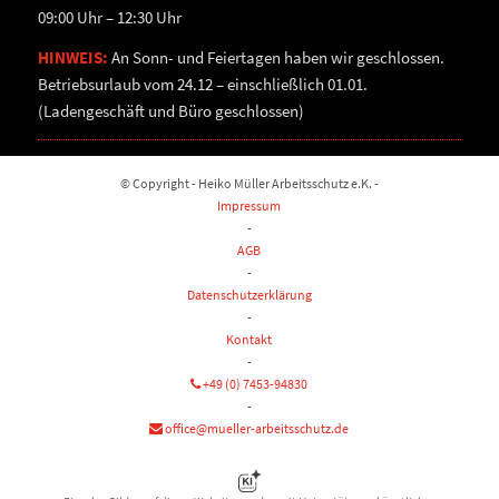
09:00 Uhr – 12:30 Uhr
HINWEIS:
An Sonn- und Feiertagen haben wir geschlossen.
Betriebsurlaub vom 24.12 – einschließlich 01.01.
(Ladengeschäft und Büro geschlossen)
© Copyright - Heiko Müller Arbeitsschutz e.K. -
Impressum
-
AGB
-
Datenschutzerklärung
-
Kontakt
-
+49 (0) 7453-94830
-
office@mueller-arbeitsschutz.de