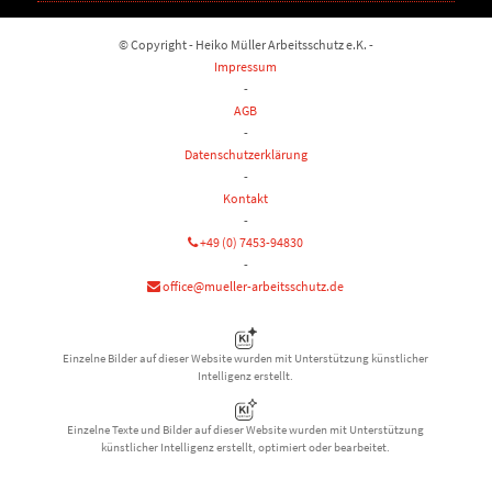
© Copyright - Heiko Müller Arbeitsschutz e.K. -
Impressum
-
AGB
-
Datenschutzerklärung
-
Kontakt
-
+49 (0) 7453-94830
-
office@mueller-arbeitsschutz.de
Einzelne Bilder auf dieser Website wurden mit Unterstützung künstlicher
Intelligenz erstellt.
Einzelne Texte und Bilder auf dieser Website wurden mit Unterstützung
künstlicher Intelligenz erstellt, optimiert oder bearbeitet.