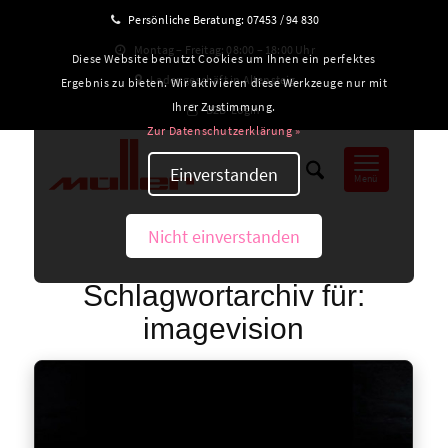
Persönliche Beratung:
07453 / 94 830
Montag – Freitag: 08:00 – 18:00 Uhr
Diese Website benutzt Cookies um Ihnen ein perfektes
Ladengeschäft in Altensteig
Ergebnis zu bieten. Wir aktivieren diese Werkzeuge nur mit
Ihrer Zustimmung.
B2B-Login
Zur Datenschutzerklärung »
Einverstanden
Menü
Nicht einverstanden
Schlagwortarchiv für:
imagevision