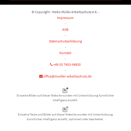
© Copyright - Heiko Müller Arbeitsschutz e.K. -
Impressum
-
AGB
-
Datenschutzerklärung
-
Kontakt
-
+49 (0) 7453-94830
-
office@mueller-arbeitsschutz.de
Einzelne Bilder auf dieser Website wurden mit Unterstützung künstlicher
Intelligenz erstellt.
Einzelne Texte und Bilder auf dieser Website wurden mit Unterstützung
künstlicher Intelligenz erstellt, optimiert oder bearbeitet.