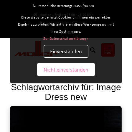
Persönliche Beratung:
07453 / 94 830
Montag – Freitag: 08:00 – 18:00 Uhr
Diese Website benutzt Cookies um Ihnen ein perfektes
Ladengeschäft in Altensteig
Ergebnis zu bieten. Wir aktivieren diese Werkzeuge nur mit
Ihrer Zustimmung.
B2B-Login
Zur Datenschutzerklärung »
Einverstanden
Menü
Nicht einverstanden
Schlagwortarchiv für:
Image
Dress new