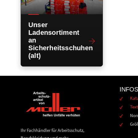
Unser
Ladensortiment
an
Sicherheitsschuhen
(alt)
INFO
Kat
Text
Nor
Grö
Ihr Fachhändler für Arbeitsschutz,
Berufskleidung und mehr.