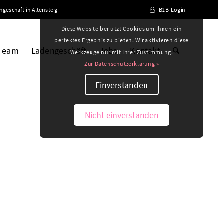
ngeschäft in Altensteig
B2B-Login
Diese Website benutzt Cookies um Ihnen ein
perfektes Ergebnis zu bieten. Wir aktivieren diese
 Team
Ladengeschäft
Jobs
Kontakt
Werkzeuge nur mit Ihrer Zustimmung.
Zur Datenschutzerklärung »
Einverstanden
Nicht einverstanden