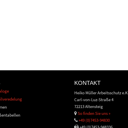
S
KONTAKT
aloge
Heiko Müller Arbeitsschutz e.K
ilveredelung
Carl-von-Luz-Straße 4
72213 Altensteig
men
So finden Sie uns »
ßentabellen
+49 (0)7453-94830
+49 (0)7453-948336