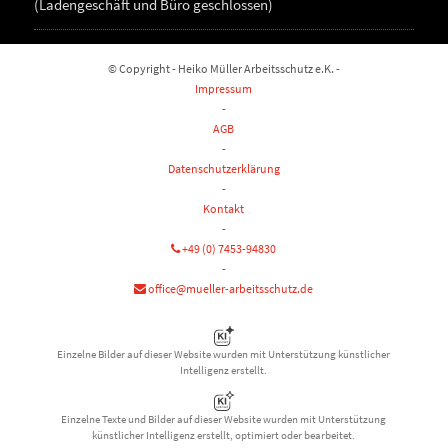
(Ladengeschäft und Büro geschlossen)
© Copyright - Heiko Müller Arbeitsschutz e.K. -
Impressum
-
AGB
-
Datenschutzerklärung
-
Kontakt
-
+49 (0) 7453-94830
-
office@mueller-arbeitsschutz.de
Einzelne Bilder auf dieser Website wurden mit Unterstützung künstlicher
Intelligenz erstellt.
Einzelne Texte und Bilder auf dieser Website wurden mit Unterstützung
künstlicher Intelligenz erstellt, optimiert oder bearbeitet.