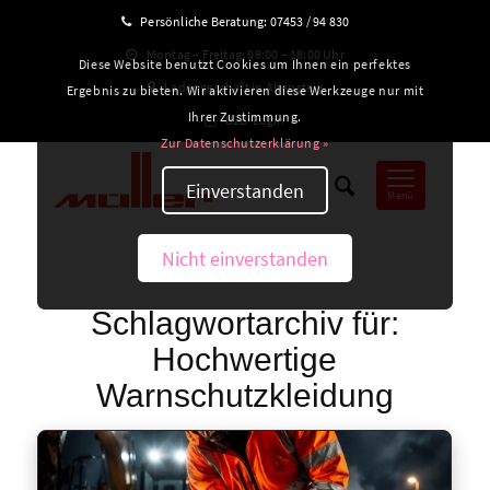
Persönliche Beratung:
07453 / 94 830
Montag – Freitag: 08:00 – 18:00 Uhr
Diese Website benutzt Cookies um Ihnen ein perfektes
Ladengeschäft in Altensteig
Ergebnis zu bieten. Wir aktivieren diese Werkzeuge nur mit
Ihrer Zustimmung.
B2B-Login
Zur Datenschutzerklärung »
Einverstanden
Menü
Nicht einverstanden
Schlagwortarchiv für:
Hochwertige
Warnschutzkleidung