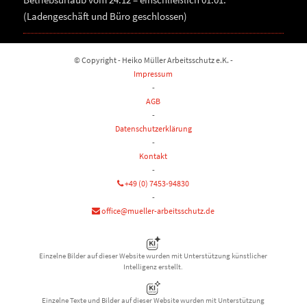
(Ladengeschäft und Büro geschlossen)
© Copyright - Heiko Müller Arbeitsschutz e.K. -
Impressum
-
AGB
-
Datenschutzerklärung
-
Kontakt
-
+49 (0) 7453-94830
-
office@mueller-arbeitsschutz.de
Einzelne Bilder auf dieser Website wurden mit Unterstützung künstlicher
Intelligenz erstellt.
Einzelne Texte und Bilder auf dieser Website wurden mit Unterstützung