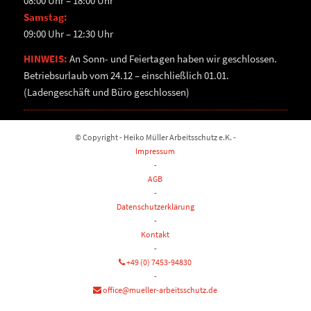
08:00 Uhr – 18:00 Uhr
Samstag:
09:00 Uhr – 12:30 Uhr
HINWEIS:
An Sonn- und Feiertagen haben wir geschlossen.
Betriebsurlaub vom 24.12 – einschließlich 01.01.
(Ladengeschäft und Büro geschlossen)
© Copyright - Heiko Müller Arbeitsschutz e.K. -
Impressum
-
AGB
-
Datenschutzerklärung
-
Kontakt
-
+49 (0) 7453-94830
-
office@mueller-arbeitsschutz.de