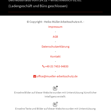
(Ladengeschäft und Büro geschlossen)
© Copyright - Heiko Müller Arbeitsschutz e.K. -
Impressum
-
AGB
-
Datenschutzerklärung
-
Kontakt
-
+49 (0) 7453-94830
-
office@mueller-arbeitsschutz.de
Einzelne Bilder auf dieser Website wurden mit Unterstützung künstlicher
Intelligenz erstellt.
Einzelne Texte und Bilder auf dieser Website wurden mit Unterstützung