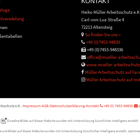
S
KONTAKT
aloge
Heiko Müller Arbeitsschutz e.K
ilveredelung
Carl-von-Luz-Straße 4
72213 Altensteig
men
So finden Sie uns »
ßentabellen
+49 (0)7453-94830
+49 (0)7453-948336
office@mueller-arbeitsschu
www.mueller-arbeitsschutz
Müller Arbeitsschutz auf Fa
Müller Arbeitsschutz auf In
tsschutz e.K. -
Impressum
-
AGB
-
Datenschutzerklärung
-
Kontakt
-
+49 (0) 7453-94830
-
o
Einzelne Bilder auf dieser Website wurden mit Unterstützung künstlicher Intelligenz erstellt.
e und Bilder auf dieser Website wurden mit Unterstützung künstlicher Intelligenz erstellt, optimier