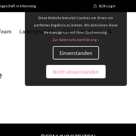
ngeschäft in Altensteig
B2B-Login
Diese Website benutzt Cookies um Ihnen ein
perfektes Ergebnis zu bieten. Wir aktivieren diese
 Team
Ladengeschäft
Jobs
Kontakt
Werkzeuge nur mit Ihrer Zustimmung.
Zur Datenschutzerklärung »
Einverstanden
Nicht einverstanden
e