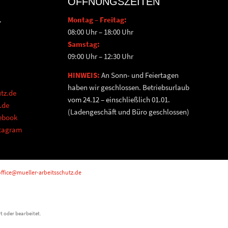
ÖFFNUNGSZEITEN
.
Montag – Freitag:
08:00 Uhr – 18:00 Uhr
Samstag:
09:00 Uhr – 12:30 Uhr
HINWEIS:
An Sonn- und Feiertagen
haben wir geschlossen. Betriebsurlaub
tz.de
vom 24.12 – einschließlich 01.01.
.de
(Ladengeschäft und Büro geschlossen)
cebook
stagram
ffice@mueller-arbeitsschutz.de
t oder bearbeitet.