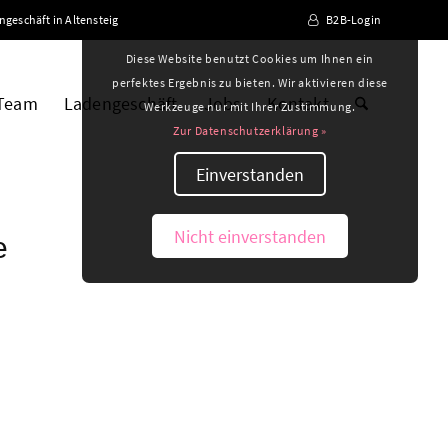
ngeschäft in Altensteig
B2B-Login
Diese Website benutzt Cookies um Ihnen ein
perfektes Ergebnis zu bieten. Wir aktivieren diese
 Team
Ladengeschäft
Jobs
Kontakt
Werkzeuge nur mit Ihrer Zustimmung.
Zur Datenschutzerklärung »
Einverstanden
Nicht einverstanden
e