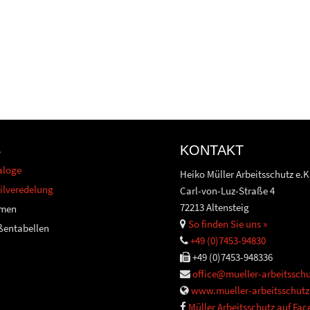
S
KONTAKT
aloge
Heiko Müller Arbeitsschutz e.K
ilveredelung
Carl-von-Luz-Straße 4
72213 Altensteig
men
So finden Sie uns »
ßentabellen
+49 (0)7453-94830
+49 (0)7453-948336
office@mueller-arbeitsschu
www.mueller-arbeitsschutz
Müller Arbeitsschutz auf Fa