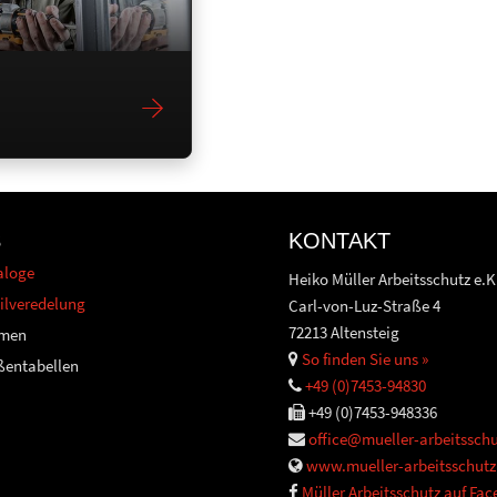
S
KONTAKT
aloge
Heiko Müller Arbeitsschutz e.K
ilveredelung
Carl-von-Luz-Straße 4
72213 Altensteig
men
So finden Sie uns »
ßentabellen
+49 (0)7453-94830
+49 (0)7453-948336
office@mueller-arbeitsschu
www.mueller-arbeitsschutz
Müller Arbeitsschutz auf Fa