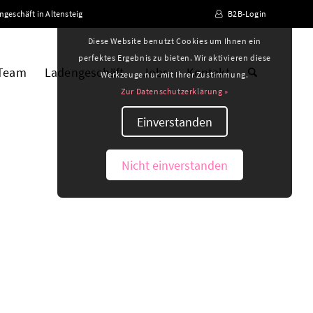
ngeschäft in Altensteig
B2B-Login
Diese Website benutzt Cookies um Ihnen ein
perfektes Ergebnis zu bieten. Wir aktivieren diese
 Team
Ladengeschäft
Jobs
Kontakt
Werkzeuge nur mit Ihrer Zustimmung.
Zur Datenschutzerklärung »
Einverstanden
Nicht einverstanden