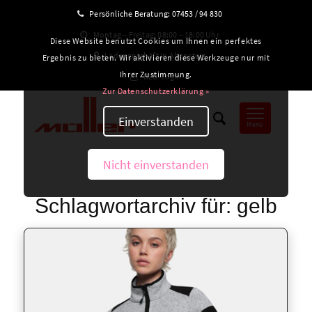
Persönliche Beratung:
07453 / 94 830
Montag – Freitag: 08:00 – 18:00 Uhr
Diese Website benutzt Cookies um Ihnen ein perfektes
Ladengeschäft in Altensteig
Ergebnis zu bieten. Wir aktivieren diese Werkzeuge nur mit
Ihrer Zustimmung.
B2B-Login
Zur Datenschutzerklärung »
Einverstanden
Menü
Nicht einverstanden
Schlagwortarchiv für:
gelb