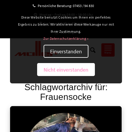
Persönliche Beratung:
07453 / 94 830
Montag – Freitag: 08:00 – 18:00 Uhr
Diese Website benutzt Cookies um Ihnen ein perfektes
Ladengeschäft in Altensteig
Ergebnis zu bieten. Wir aktivieren diese Werkzeuge nur mit
Ihrer Zustimmung.
B2B-Login
Zur Datenschutzerklärung »
Einverstanden
Menü
Nicht einverstanden
Schlagwortarchiv für:
Frauensocke