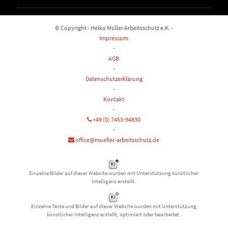
© Copyright - Heiko Müller Arbeitsschutz e.K. -
Impressum
-
AGB
-
Datenschutzerklärung
-
Kontakt
-
+49 (0) 7453-94830
-
office@mueller-arbeitsschutz.de
Einzelne Bilder auf dieser Website wurden mit Unterstützung künstlicher
Intelligenz erstellt.
Einzelne Texte und Bilder auf dieser Website wurden mit Unterstützung
künstlicher Intelligenz erstellt, optimiert oder bearbeitet.