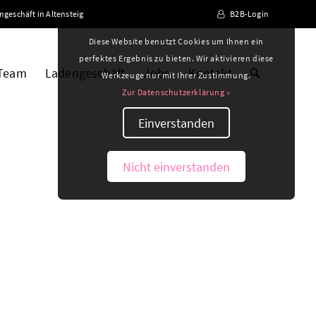
ngeschäft in Altensteig
B2B-Login
Diese Website benutzt Cookies um Ihnen ein
perfektes Ergebnis zu bieten. Wir aktivieren diese
 Team
Ladengeschäft
Jobs
Kontakt
Werkzeuge nur mit Ihrer Zustimmung.
Zur Datenschutzerklärung »
Einverstanden
Nicht einverstanden