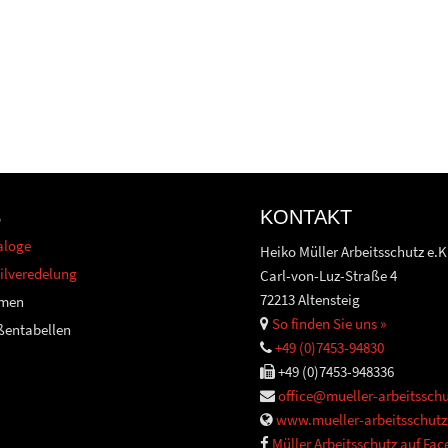
S
KONTAKT
aloge
Heiko Müller Arbeitsschutz e.K
ilveredelung
Carl-von-Luz-Straße 4
72213 Altensteig
men
So finden Sie uns »
ßentabellen
+49 (0)7453-94830
+49 (0)7453-948336
office@mueller-arbeitsschu
www.mueller-arbeitsschutz
Müller Arbeitsschutz auf Fa