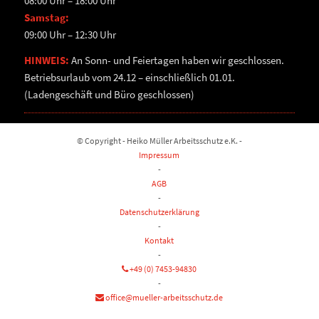
08:00 Uhr – 18:00 Uhr
Samstag:
09:00 Uhr – 12:30 Uhr
HINWEIS:
An Sonn- und Feiertagen haben wir geschlossen.
Betriebsurlaub vom 24.12 – einschließlich 01.01.
(Ladengeschäft und Büro geschlossen)
© Copyright - Heiko Müller Arbeitsschutz e.K. -
Impressum
-
AGB
-
Datenschutzerklärung
-
Kontakt
-
+49 (0) 7453-94830
-
office@mueller-arbeitsschutz.de